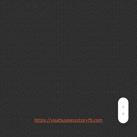
FACEBOOK FÖRETAGSSIDOR SOM ÄR
ANNONSÖRER.
Facebook tänker sig denna tjänst som en present där du
I
några få steg
, kan
göra en video som
berättar för folk
vad
ditt
företags bidrag
till världen är
.
”För att hylla de bolag som använder Facebook för att
annonsera har vi nu skapat ”Ditt företags story – business
story” – ett nytt verktyg som tydliggör vad just ert företag
bidrar med till världen. Vi tror att det bästa sättet att berätta
historian om 3 miljoner annonsörer på Facebook är att stärka
upp varje annonsörs möjlighet att dela sin egen. Så delta i vårt
firande av 3 miljoner annonsörer på Facebook genom att dela
ditt företags historia för världen.”
Det är enkelt göra en film med verktyget. Du kan se en
sneakpeak här..
https://yourbusinessstory.fb.com
This entry was posted in
BLOG
. Bookmark the
permalink
.