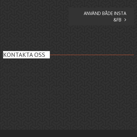
ANVÄND BÅDE INSTA
&FB
Comments are closed.
KONTAKTA OSS
Besöksadress:
Västra Torggatan 19
Karlstad
Mail: info[snabel a]staffster.se
Tel. +46(0) 738-350 768