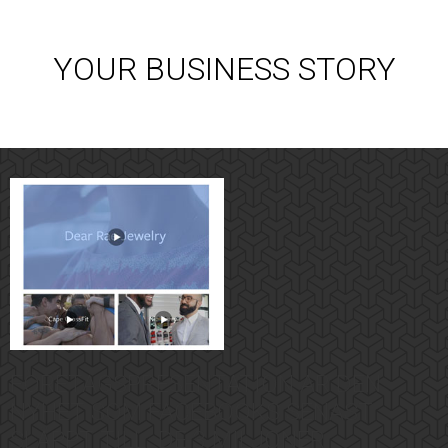
YOUR BUSINESS STORY
FÖRETAGSPRESENTATION ÄR DEN
NYHET SOM FACEBOOKS SENAST
SLÄPPT TILL DE 3 MILJONER