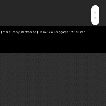
 | Maila:
info@staffster.se
| Besök: V:ä Torggatan 19 Karlstad