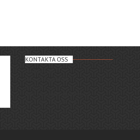
KONTAKTA OSS
Besöksadress:
Västra Torggatan 19
Karlstad
Mail: info[snabel a]staffster.se
Tel. +46(0) 738-350 768